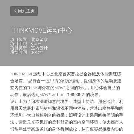
回到主页
THINKMOVE运动中心
项目位置：北京望京
项目面积：530㎡
项目类型：室内设计
启动时间：2017年
THINK MOVE运动中心是北京首家普拉提全器械及体能训练综
合场馆。“思行合一”是甲方的核心理念，提倡身体的运动要建
立内在的THINK与外在的MOVE之间的对话，用心体会自己的
动作，最后达到MOVE without THINKING 的境界。
设计上为了追求深邃禅意的境界，造型上简洁、用色淡雅，利
用最天然最朴素的材料和深浅不同中性灰，营造出幽静平和的
环境和与大自然相融合的效果；照明设计上采用间接照明的手
法，营造见光不见灯的柔和舒适的室内空间环境，使大都市人
们常年处于高压紧张的身体得到放松，从而更容易接近内心的