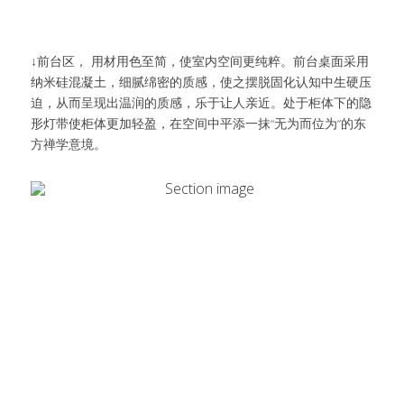
↓前台区， 用材用色至简，使室内空间更纯粹。前台桌面采用
纳米硅混凝土，细腻绵密的质感，使之摆脱固化认知中生硬压
迫，从而呈现出温润的质感，乐于让人亲近。处于柜体下的隐
形灯带使柜体更加轻盈，在空间中平添一抹“无为而位为”的东
方禅学意境。